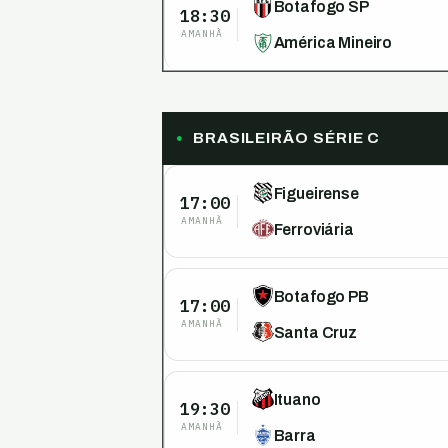
Botafogo SP
18:30
AMANHÃ
América Mineiro
BRASILEIRÃO SÉRIE C
Figueirense
17:00
AMANHÃ
Ferroviária
Botafogo PB
17:00
AMANHÃ
Santa Cruz
Ituano
19:30
AMANHÃ
Barra