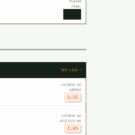
PLACAR
FINAL
2
x
0
VER LIGA →
VITÓRIA DO
GRÊMIO
2,35
VITÓRIA DO
ATLÉTICO-MG
2,45