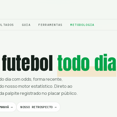
ULTADOS
GUIA
FERRAMENTAS
METODOLOGIA
 futebol
todo dia
 do dia com odds, forma recente,
do nosso motor estatístico. Direto ao
da palpite registrado no placar público.
MANHÃ →
NOSSO RETROSPECTO →