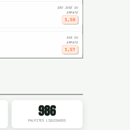
SÃO JOSÉ OU
EMPATE
1,50
ASA OU
EMPATE
1,57
986
PALPITES LIQUIDADOS