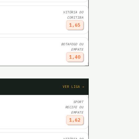
VITÓRIA DO
CORITIBA
1,65
BOTAFOGO OU
EMPATE
1,40
VER LIGA →
SPORT
RECIFE OU
EMPATE
1,62