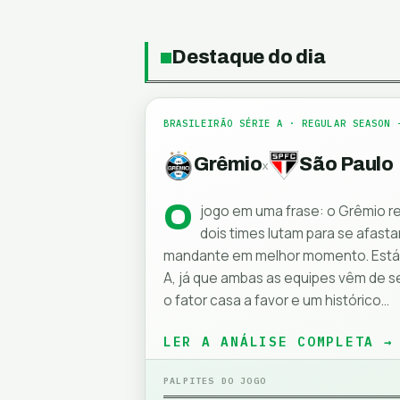
Destaque do dia
BRASILEIRÃO SÉRIE A
· REGULAR SEASON 
Grêmio
São Paulo
x
O
jogo em uma frase: o Grêmio re
dois times lutam para se afasta
mandante em melhor momento. Está e
A, já que ambas as equipes vêm de 
o fator casa a favor e um histórico…
LER A ANÁLISE COMPLETA →
PALPITES DO JOGO