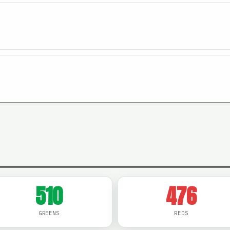
510
476
GREENS
REDS