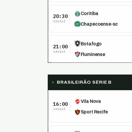
Coritiba
20:30
AMANHÃ
Chapecoense-sc
Botafogo
21:00
AMANHÃ
Fluminense
BRASILEIRÃO SÉRIE B
Vila Nova
16:00
AMANHÃ
Sport Recife