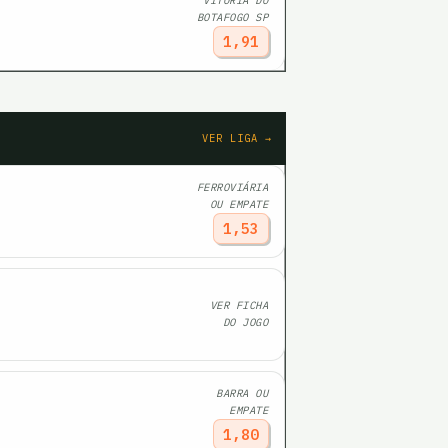
VITÓRIA DO
BOTAFOGO SP
1,91
VER LIGA →
FERROVIÁRIA
OU EMPATE
1,53
VER FICHA
DO JOGO
BARRA OU
EMPATE
1,80