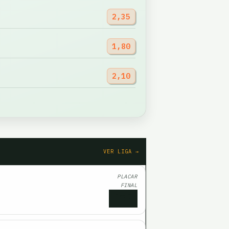
2,35
1,80
2,10
VER LIGA →
PLACAR
FINAL
1
x
3