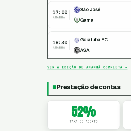
São José
17:00
AMANHÃ
Gama
Goiatuba EC
18:30
AMANHÃ
ASA
VER A EDIÇÃO DE AMANHÃ COMPLETA →
Prestação de contas
52
%
TAXA DE ACERTO