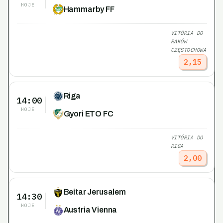
HOJE
Hammarby FF
VITÓRIA DO
RAKÓW
CZĘSTOCHOWA
2,15
Riga
14:00
HOJE
Gyori ETO FC
VITÓRIA DO
RIGA
2,00
Beitar Jerusalem
14:30
HOJE
Austria Vienna