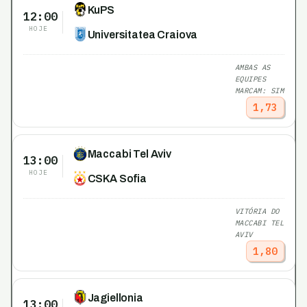
KuPS
12:00
HOJE
Universitatea Craiova
AMBAS AS
EQUIPES
MARCAM: SIM
1,73
Maccabi Tel Aviv
13:00
HOJE
CSKA Sofia
VITÓRIA DO
MACCABI TEL
AVIV
1,80
Jagiellonia
13:00