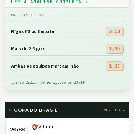
LER A ANÁLISE COMPLETA →
PALPITES DO JOGO
2,00
Rīgas FS ou Empate
1,95
Mais de 2.5 gols
1,83
Ambas as equipes marcam: não
quinta-feira, 06 de agosto às 13:00
COPA DO BRASIL
VER LIGA →
Vitória
20:00