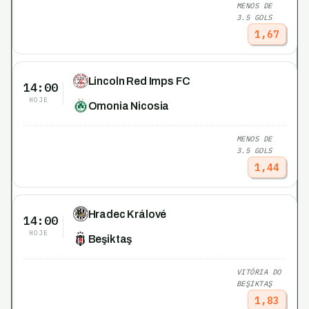
MENOS DE
3.5 GOLS
1,67
Lincoln Red Imps FC
14:00
HOJE
Omonia Nicosia
MENOS DE
3.5 GOLS
1,44
Hradec Králové
14:00
HOJE
Beşiktaş
VITÓRIA DO
BEŞIKTAŞ
1,83