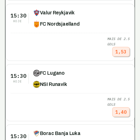
Valur Reykjavik
15:30
HOJE
FC Nordsjaelland
MAIS DE 2.5
GOLS
1,53
FC Lugano
15:30
HOJE
NSI Runavik
MAIS DE 2.5
GOLS
1,40
Borac Banja Luka
15:30