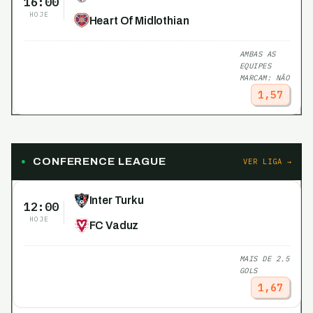
16:00
HOJE
Heart Of Midlothian
AMBAS AS
EQUIPES
MARCAM: NÃO
1,57
CONFERENCE LEAGUE
VER LIGA →
Inter Turku
12:00
HOJE
FC Vaduz
MAIS DE 2.5
GOLS
1,67