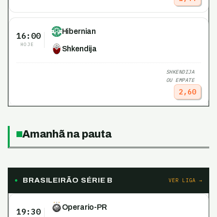
Hibernian
16:00
HOJE
Shkendija
SHKENDIJA
OU EMPATE
2,60
Amanhã na pauta
BRASILEIRÃO SÉRIE B
VER LIGA →
Operario-PR
19:30