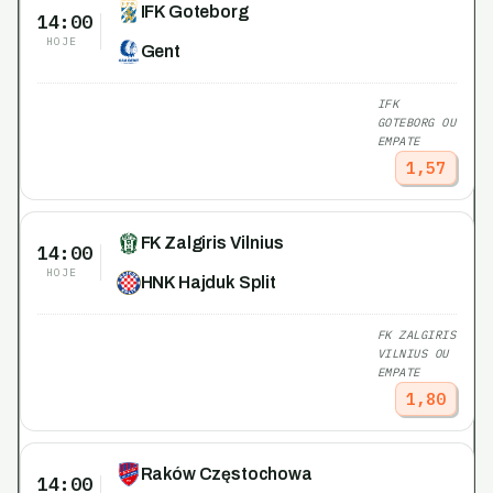
IFK Goteborg
14:00
HOJE
Gent
IFK
GOTEBORG OU
EMPATE
1,57
FK Zalgiris Vilnius
14:00
HOJE
HNK Hajduk Split
FK ZALGIRIS
VILNIUS OU
EMPATE
1,80
Raków Częstochowa
14:00