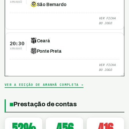
AMANHÃ
São Bernardo
VER FICHA
DO JOGO
Ceará
20:30
AMANHÃ
Ponte Preta
VER FICHA
DO JOGO
VER A EDIÇÃO DE AMANHÃ COMPLETA →
Prestação de contas
52
%
456
416