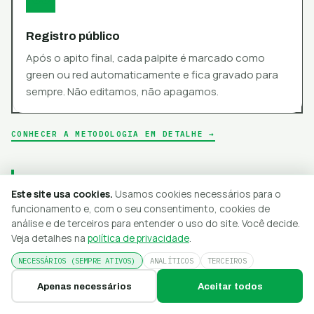
Registro público
Após o apito final, cada palpite é marcado como
green ou red automaticamente e fica gravado para
sempre. Não editamos, não apagamos.
CONHECER A METODOLOGIA EM DETALHE →
Mercados que analisamos
Este site usa cookies.
Usamos cookies necessários para o
funcionamento e, com o seu consentimento, cookies de
análise e de terceiros para entender o uso do site. Você decide.
Veja detalhes na
política de privacidade
.
Resultado final (1X2)
O mercado clássico: vitória do mandante, empate ou
NECESSÁRIOS (SEMPRE ATIVOS)
ANALÍTICOS
TERCEIROS
vitória do visitante. Nosso motor só o indica quando a
Apenas necessários
Aceitar todos
probabilidade real supera a implícita na odd.
HOJE
AMANHÃ
RESULTADOS