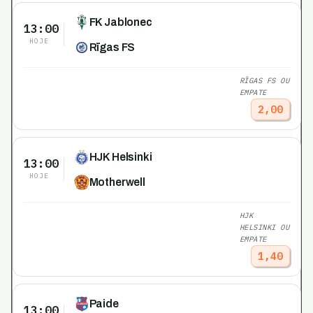
FK Jablonec
13:00
HOJE
Rīgas FS
RĪGAS FS OU
EMPATE
2,00
HJK Helsinki
13:00
HOJE
Motherwell
HJK
HELSINKI OU
EMPATE
1,40
Paide
13:00