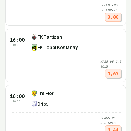
BOHEMIANS
OU EMPATE
3,00
FK Partizan
16:00
HOJE
FK Tobol Kostanay
MAIS DE 2.5
GOLS
1,67
Tre Fiori
16:00
HOJE
Drita
MENOS DE
3.5 GOLS
1,44