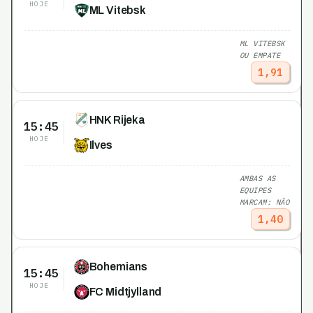
HOJE
ML Vitebsk
ML VITEBSK
OU EMPATE
1,91
HNK Rijeka
15:45
HOJE
Ilves
AMBAS AS
EQUIPES
MARCAM: NÃO
1,40
Bohemians
15:45
HOJE
FC Midtjylland