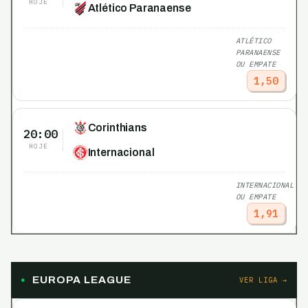
HOJE
Atlético Paranaense
ATLÉTICO
PARANAENSE
OU EMPATE
1,50
Corinthians
20:00
HOJE
Internacional
INTERNACIONAL
OU EMPATE
1,91
EUROPA LEAGUE
VER LIGA →