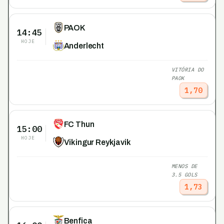
PAOK
14:45
HOJE
Anderlecht
VITÓRIA DO
PAOK
1,70
FC Thun
15:00
HOJE
Vikingur Reykjavik
MENOS DE
3.5 GOLS
1,73
Benfica