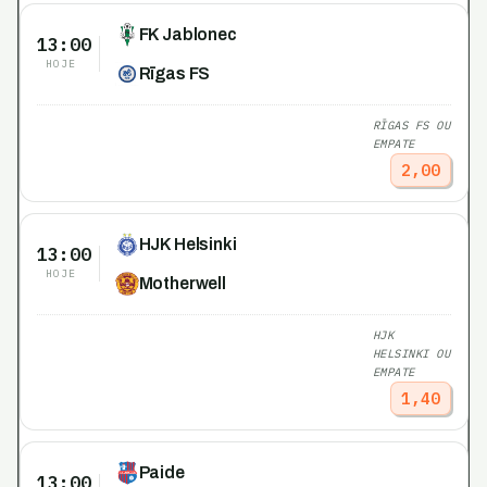
FK Jablonec
13:00
HOJE
Rīgas FS
RĪGAS FS OU
EMPATE
2,00
HJK Helsinki
13:00
HOJE
Motherwell
HJK
HELSINKI OU
EMPATE
1,40
Paide
13:00