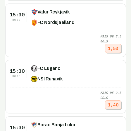
Valur Reykjavik
15:30
HOJE
FC Nordsjaelland
MAIS DE 2.5
GOLS
1,53
FC Lugano
15:30
HOJE
NSI Runavik
MAIS DE 2.5
GOLS
1,40
Borac Banja Luka
15:30