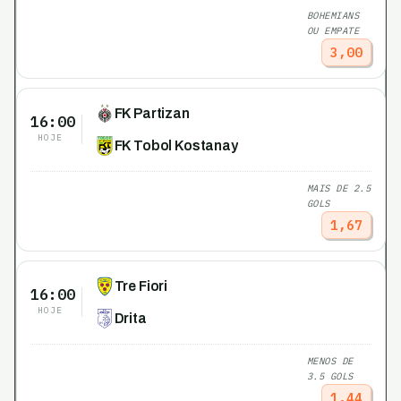
BOHEMIANS
OU EMPATE
3,00
FK Partizan
16:00
HOJE
FK Tobol Kostanay
MAIS DE 2.5
GOLS
1,67
Tre Fiori
16:00
HOJE
Drita
MENOS DE
3.5 GOLS
1,44