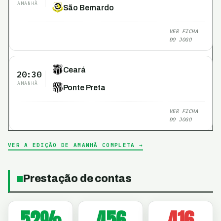
AMANHÃ
São Bernardo
VER FICHA
DO JOGO
Ceará
20:30
AMANHÃ
Ponte Preta
VER FICHA
DO JOGO
VER A EDIÇÃO DE AMANHÃ COMPLETA →
Prestação de contas
52
%
456
416