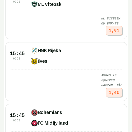
HOJE
ML Vitebsk
ML VITEBSK
OU EMPATE
1,91
HNK Rijeka
15:45
HOJE
Ilves
AMBAS AS
EQUIPES
MARCAM: NÃO
1,40
Bohemians
15:45
HOJE
FC Midtjylland