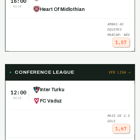
16:00
HOJE
Heart Of Midlothian
AMBAS AS
EQUIPES
MARCAM: NÃO
1,57
CONFERENCE LEAGUE
VER LIGA →
Inter Turku
12:00
HOJE
FC Vaduz
MAIS DE 2.5
GOLS
1,67