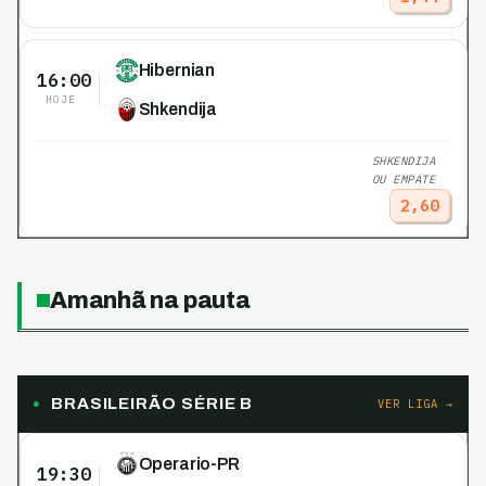
Hibernian
16:00
HOJE
Shkendija
SHKENDIJA
OU EMPATE
2,60
Amanhã na pauta
BRASILEIRÃO SÉRIE B
VER LIGA →
Operario-PR
19:30