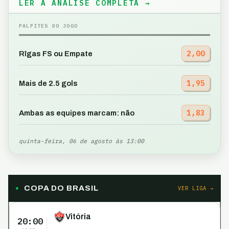
LER A ANÁLISE COMPLETA →
PALPITES DO JOGO
2,00
Rīgas FS ou Empate
1,95
Mais de 2.5 gols
1,83
Ambas as equipes marcam: não
quinta-feira, 06 de agosto às 13:00
COPA DO BRASIL
VER LIGA →
Vitória
20:00