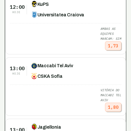
KuPS
12:00
HOJE
Universitatea Craiova
AMBAS AS
EQUIPES
MARCAM: SIM
1,73
Maccabi Tel Aviv
13:00
HOJE
CSKA Sofia
VITÓRIA DO
MACCABI TEL
AVIV
1,80
Jagiellonia
13:00