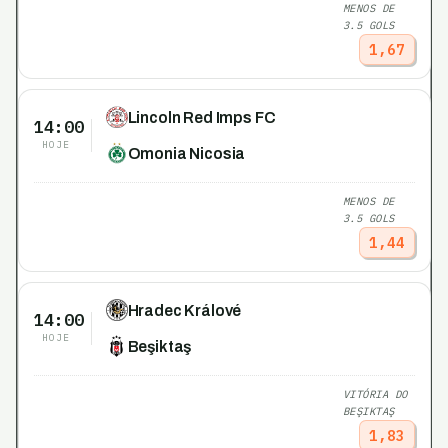
MENOS DE
3.5 GOLS
1,67
Lincoln Red Imps FC
14:00
HOJE
Omonia Nicosia
MENOS DE
3.5 GOLS
1,44
Hradec Králové
14:00
HOJE
Beşiktaş
VITÓRIA DO
BEŞIKTAŞ
1,83