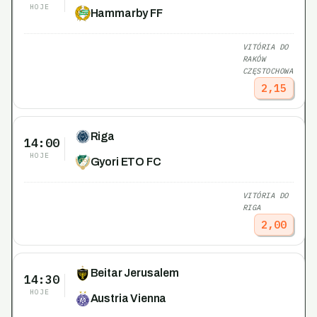
HOJE
Hammarby FF
VITÓRIA DO
RAKÓW
CZĘSTOCHOWA
2,15
Riga
14:00
HOJE
Gyori ETO FC
VITÓRIA DO
RIGA
2,00
Beitar Jerusalem
14:30
HOJE
Austria Vienna