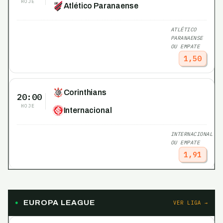
HOJE
Atlético Paranaense
ATLÉTICO
PARANAENSE
OU EMPATE
1,50
Corinthians
20:00
HOJE
Internacional
INTERNACIONAL
OU EMPATE
1,91
EUROPA LEAGUE
VER LIGA →