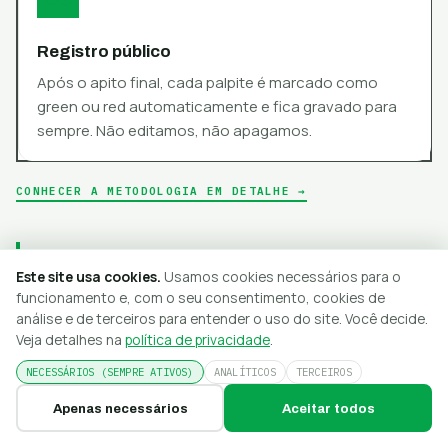
Registro público
Após o apito final, cada palpite é marcado como
green ou red automaticamente e fica gravado para
sempre. Não editamos, não apagamos.
CONHECER A METODOLOGIA EM DETALHE →
Mercados que analisamos
Este site usa cookies.
Usamos cookies necessários para o
funcionamento e, com o seu consentimento, cookies de
análise e de terceiros para entender o uso do site. Você decide.
Veja detalhes na
política de privacidade
.
Resultado final (1X2)
O mercado clássico: vitória do mandante, empate ou
NECESSÁRIOS (SEMPRE ATIVOS)
ANALÍTICOS
TERCEIROS
vitória do visitante. Nosso motor só o indica quando a
Apenas necessários
Aceitar todos
probabilidade real supera a implícita na odd.
HOJE
AMANHÃ
RESULTADOS