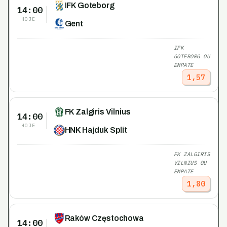
IFK Goteborg
14:00
HOJE
Gent
IFK
GOTEBORG OU
EMPATE
1,57
FK Zalgiris Vilnius
14:00
HOJE
HNK Hajduk Split
FK ZALGIRIS
VILNIUS OU
EMPATE
1,80
Raków Częstochowa
14:00