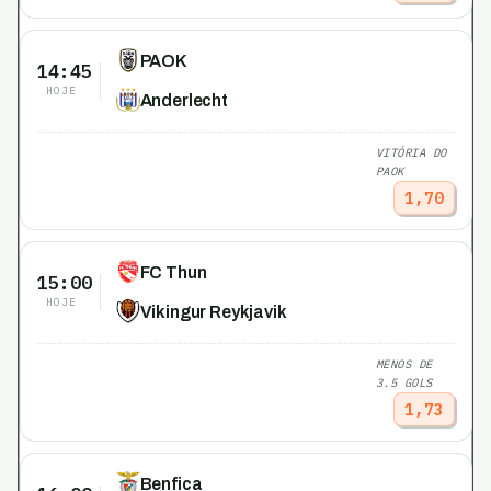
PAOK
14:45
HOJE
Anderlecht
VITÓRIA DO
PAOK
1,70
FC Thun
15:00
HOJE
Vikingur Reykjavik
MENOS DE
3.5 GOLS
1,73
Benfica