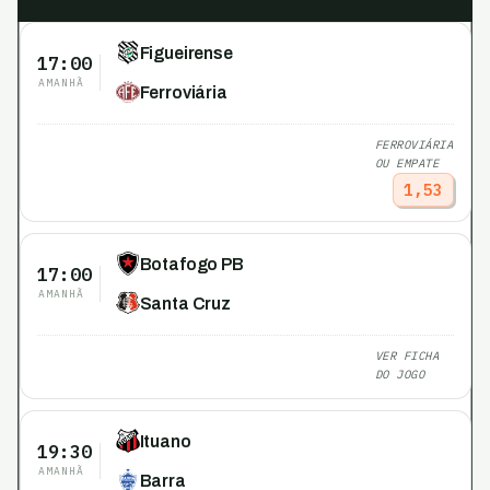
Figueirense
17:00
AMANHÃ
Ferroviária
FERROVIÁRIA
OU EMPATE
1,53
Botafogo PB
17:00
AMANHÃ
Santa Cruz
VER FICHA
DO JOGO
Ituano
19:30
AMANHÃ
Barra