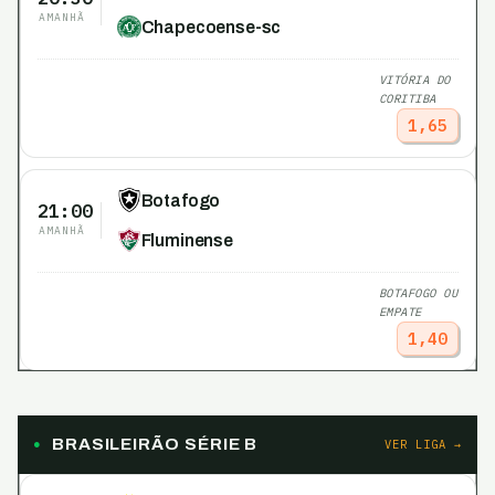
AMANHÃ
Chapecoense-sc
VITÓRIA DO
CORITIBA
1,65
Botafogo
21:00
AMANHÃ
Fluminense
BOTAFOGO OU
EMPATE
1,40
BRASILEIRÃO SÉRIE B
VER LIGA →