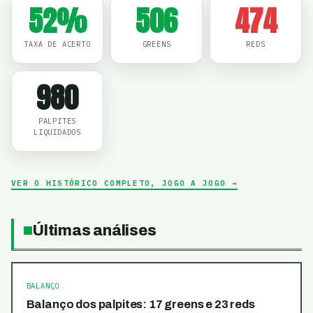
52
%
506
474
TAXA DE ACERTO
GREENS
REDS
980
PALPITES
LIQUIDADOS
VER O HISTÓRICO COMPLETO, JOGO A JOGO →
Últimas análises
BALANÇO
Balanço dos palpites: 17 greens e 23 reds