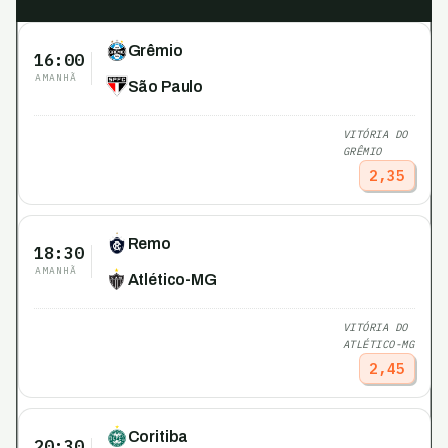
Grêmio
16:00
AMANHÃ
São Paulo
VITÓRIA DO
GRÊMIO
2,35
Remo
18:30
AMANHÃ
Atlético-MG
VITÓRIA DO
ATLÉTICO-MG
2,45
Coritiba
20:30