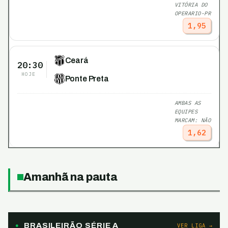
VITÓRIA DO
OPERARIO-PR
1,95
Ceará
20:30
HOJE
Ponte Preta
AMBAS AS
EQUIPES
MARCAM: NÃO
1,62
Amanhã na pauta
BRASILEIRÃO SÉRIE A
VER LIGA →