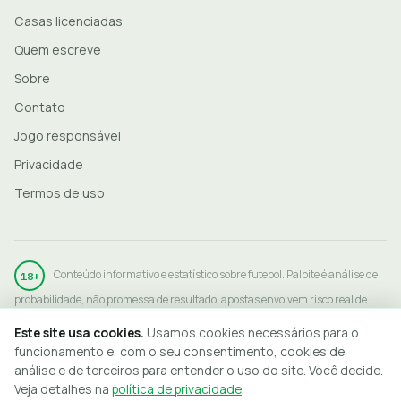
Casas licenciadas
Quem escreve
Sobre
Contato
Jogo responsável
Privacidade
Termos de uso
Conteúdo informativo e estatístico sobre futebol. Palpite é análise de
18+
probabilidade, não promessa de resultado: apostas envolvem risco real de
perda. Aposte apenas o que pode perder, somente em operadores licenciados
Este site usa cookies.
Usamos cookies necessários para o
pela SPA/MF, e procure ajuda se o jogo deixar de ser diversão:
funcionamento e, com o seu consentimento, cookies de
jogoresponsavel.org.br
. ©
2026
PTDF.
análise e de terceiros para entender o uso do site. Você decide.
Veja detalhes na
política de privacidade
.