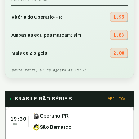
PALPITES DO JOGO
1,95
Vitória do Operario-PR
1,83
Ambas as equipes marcam: sim
2,08
Mais de 2.5 gols
sexta-feira, 07 de agosto às 19:30
BRASILEIRÃO SÉRIE B
VER LIGA →
Operario-PR
19:30
HOJE
São Bernardo