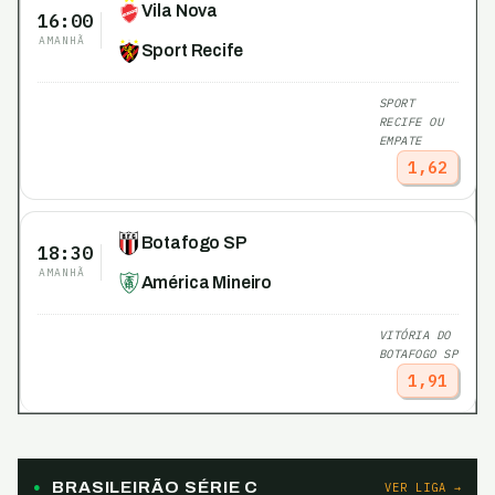
Vila Nova
16:00
AMANHÃ
Sport Recife
SPORT
RECIFE OU
EMPATE
1,62
Botafogo SP
18:30
AMANHÃ
América Mineiro
VITÓRIA DO
BOTAFOGO SP
1,91
BRASILEIRÃO SÉRIE C
VER LIGA →