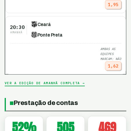
1,95
Ceará
20:30
AMANHÃ
Ponte Preta
AMBAS AS
EQUIPES
MARCAM: NÃO
1,62
VER A EDIÇÃO DE AMANHÃ COMPLETA →
Prestação de contas
52
%
505
469