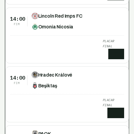
Lincoln Red Imps FC
14:00
FIM
Omonia Nicosia
PLACAR
FINAL
1
x
1
Hradec Králové
14:00
FIM
Beşiktaş
PLACAR
FINAL
0
x
1
PAOK