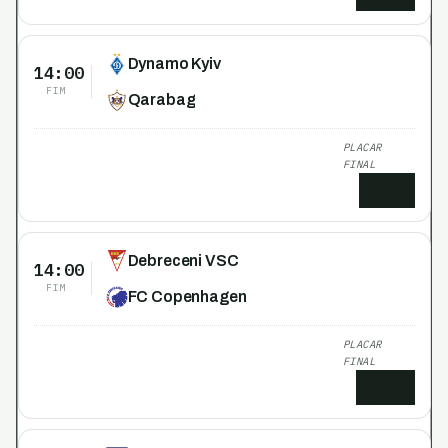
Dynamo Kyiv
14:00
FIM
Qarabag
PLACAR
FINAL
1
x
0
Debreceni VSC
14:00
FIM
FC Copenhagen
PLACAR
FINAL
0
x
3