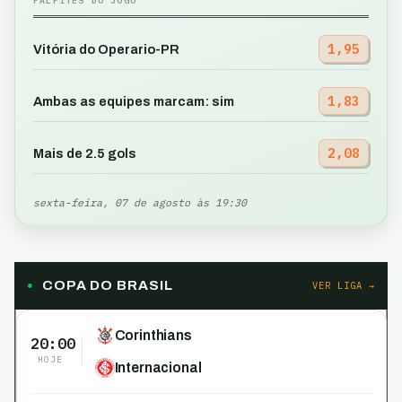
PALPITES DO JOGO
1,95
Vitória do Operario-PR
1,83
Ambas as equipes marcam: sim
2,08
Mais de 2.5 gols
sexta-feira, 07 de agosto às 19:30
COPA DO BRASIL
VER LIGA →
Corinthians
20:00
HOJE
Internacional