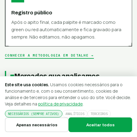
Registro público
Após o apito final, cada palpite é marcado como
green ou red automaticamente e fica gravado para
sempre. Não editamos, não apagamos.
CONHECER A METODOLOGIA EM DETALHE →
Mercados que analisamos
Este site usa cookies.
Usamos cookies necessários para o
funcionamento e, com o seu consentimento, cookies de
análise e de terceiros para entender o uso do site. Você decide.
Resultado final (1X2)
Veja detalhes na
política de privacidade
.
O mercado clássico: vitória do mandante, empate ou
NECESSÁRIOS (SEMPRE ATIVOS)
ANALÍTICOS
TERCEIROS
vitória do visitante. Nosso motor só o indica quando a
Apenas necessários
Aceitar todos
probabilidade real supera a implícita na odd.
HOJE
AMANHÃ
RESULTADOS