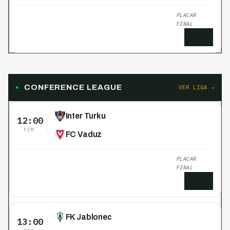
PLACAR
FINAL
6
x
1
CONFERENCE LEAGUE
VER LIGA →
Inter Turku
12:00
FIM
FC Vaduz
PLACAR
FINAL
2
x
1
FK Jablonec
13:00