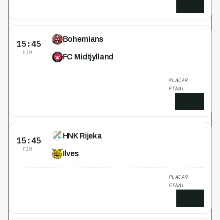
1
x
0
Bohemians
15:45
FIM
FC Midtjylland
PLACAR
FINAL
0
x
2
HNK Rijeka
15:45
FIM
Ilves
PLACAR
FINAL
1
x
0