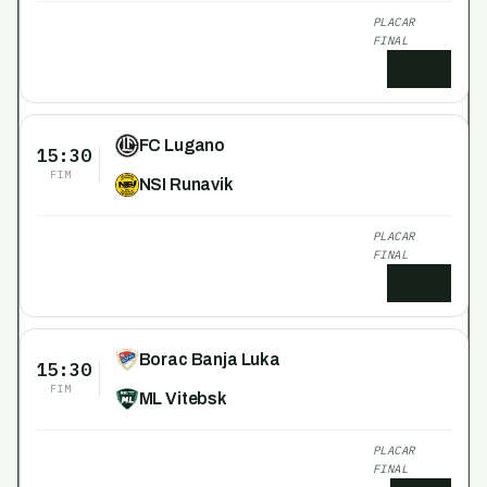
PLACAR
FINAL
0
x
2
FC Lugano
15:30
FIM
NSI Runavik
PLACAR
FINAL
2
x
0
Borac Banja Luka
15:30
FIM
ML Vitebsk
PLACAR
FINAL