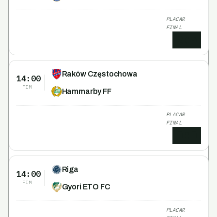
PLACAR
FINAL
2
x
5
Raków Częstochowa
14:00
FIM
Hammarby FF
PLACAR
FINAL
0
x
0
Riga
14:00
FIM
Gyori ETO FC
PLACAR