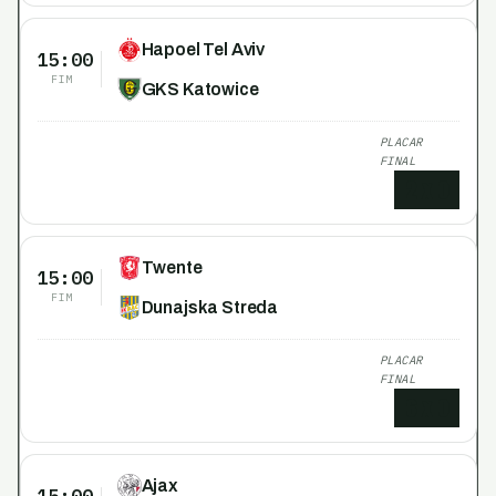
Hapoel Tel Aviv
15:00
FIM
GKS Katowice
PLACAR
FINAL
2
x
0
Twente
15:00
FIM
Dunajska Streda
PLACAR
FINAL
6
x
0
Ajax
15:00