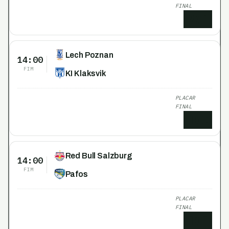
FINAL
2
x
1
Lech Poznan
14:00
FIM
KI Klaksvik
PLACAR
FINAL
1
x
0
Red Bull Salzburg
14:00
FIM
Pafos
PLACAR
FINAL
1
x
0