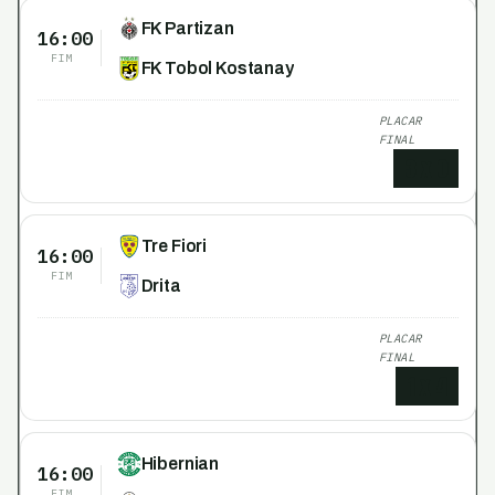
FK Partizan
16:00
FIM
FK Tobol Kostanay
PLACAR
FINAL
3
x
0
Tre Fiori
16:00
FIM
Drita
PLACAR
FINAL
1
x
4
Hibernian
16:00
FIM