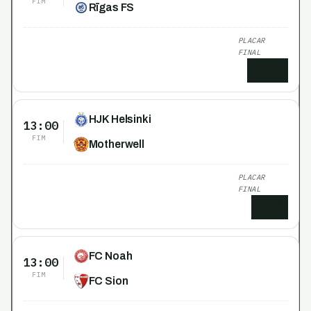
FIM
Rīgas FS
PLACAR
FINAL
2
x
0
HJK Helsinki
13:00
FIM
Motherwell
PLACAR
FINAL
1
x
1
FC Noah
13:00
FIM
FC Sion