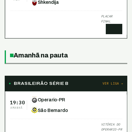
Shkendija
PLACAR
FINAL
2
x
1
Amanhã na pauta
BRASILEIRÃO SÉRIE B
VER LIGA →
Operario-PR
19:30
AMANHÃ
São Bernardo
VITÓRIA DO
OPERARIO-PR