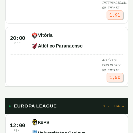
INTERNACIONAL
OU EMPATE
1,91
Vitória
20:00
HOJE
Atlético Paranaense
ATLÉTICO
PARANAENSE
OU EMPATE
1,50
EUROPA LEAGUE
VER LIGA →
KuPS
12:00
FIM