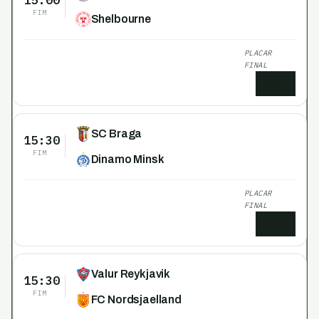
FIM
Shelbourne
PLACAR
FINAL
3
x
1
SC Braga
15:30
FIM
Dinamo Minsk
PLACAR
FINAL
1
x
0
Valur Reykjavik
15:30
FIM
FC Nordsjaelland