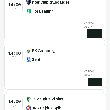
Inter Club d'Escaldes
14:00
FIM
Flora Tallinn
PLACAR
FINAL
2
x
0
IFK Goteborg
14:00
FIM
Gent
PLACAR
FINAL
0
x
1
FK Zalgiris Vilnius
14:00
FIM
HNK Hajduk Split