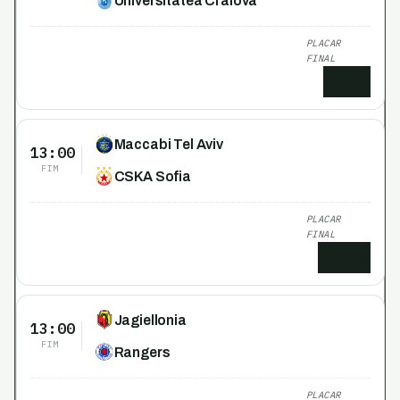
Universitatea Craiova
PLACAR
FINAL
1
x
1
Maccabi Tel Aviv
13:00
FIM
CSKA Sofia
PLACAR
FINAL
0
x
3
Jagiellonia
13:00
FIM
Rangers
PLACAR