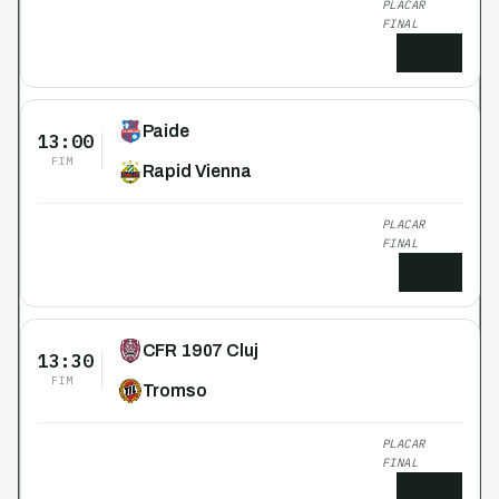
PLACAR
FINAL
2
x
2
Paide
13:00
FIM
Rapid Vienna
PLACAR
FINAL
1
x
4
CFR 1907 Cluj
13:30
FIM
Tromso
PLACAR
FINAL
0
x
5