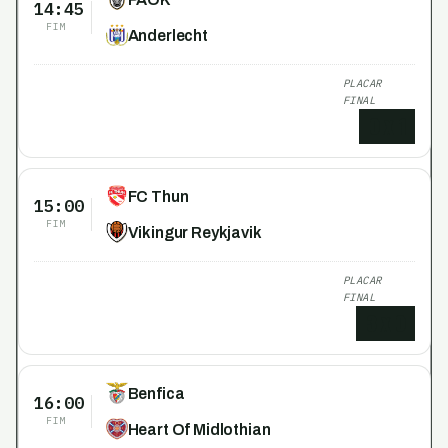
14:45
FIM
Anderlecht
PLACAR
FINAL
0
x
1
FC Thun
15:00
FIM
Vikingur Reykjavik
PLACAR
FINAL
3
x
0
Benfica
16:00
FIM
Heart Of Midlothian