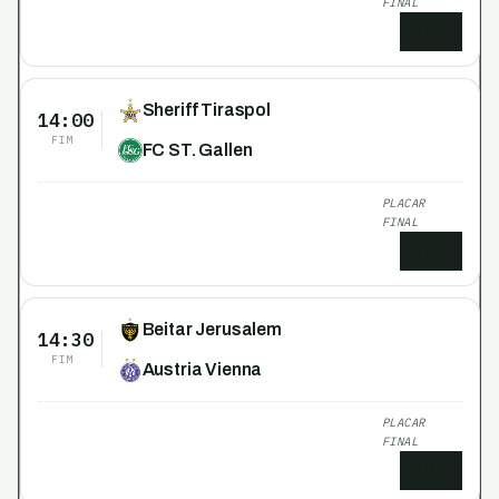
FINAL
1
x
0
Sheriff Tiraspol
14:00
FIM
FC ST. Gallen
PLACAR
FINAL
1
x
3
Beitar Jerusalem
14:30
FIM
Austria Vienna
PLACAR
FINAL
1
x
2