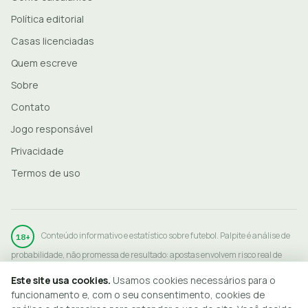
Política editorial
Casas licenciadas
Quem escreve
Sobre
Contato
Jogo responsável
Privacidade
Termos de uso
Conteúdo informativo e estatístico sobre futebol. Palpite é análise de
18+
probabilidade, não promessa de resultado: apostas envolvem risco real de
perda. Aposte apenas o que pode perder, somente em operadores licenciados
Este site usa cookies.
Usamos cookies necessários para o
pela SPA/MF, e procure ajuda se o jogo deixar de ser diversão:
funcionamento e, com o seu consentimento, cookies de
jogoresponsavel.org.br
. ©
2026
PTDF.