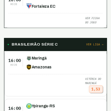
HOJE
Fortaleza EC
VER FICHA
DO JOGO
BRASILEIRÃO SÉRIE C
VER LIGA →
Maringá
16:00
HOJE
Amazonas
VITÓRIA DO
MARINGÁ
1,53
Ypiranga-RS
16:00