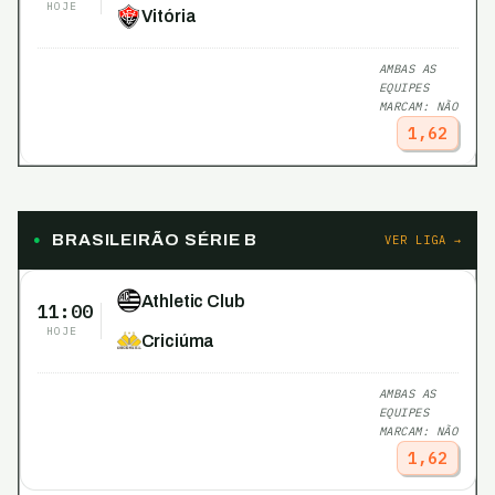
HOJE
Vitória
AMBAS AS
EQUIPES
MARCAM: NÃO
1,62
BRASILEIRÃO SÉRIE B
VER LIGA →
Athletic Club
11:00
HOJE
Criciúma
AMBAS AS
EQUIPES
MARCAM: NÃO
1,62