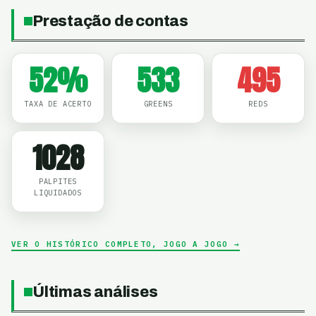
Prestação de contas
52
%
533
495
TAXA DE ACERTO
GREENS
REDS
1028
PALPITES
LIQUIDADOS
VER O HISTÓRICO COMPLETO, JOGO A JOGO →
Últimas análises