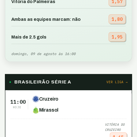
1,57
Vitória do Palmeiras
1,80
Ambas as equipes marcam: não
1,95
Mais de 2.5 gols
domingo, 09 de agosto às 16:00
BRASILEIRÃO SÉRIE A
VER LIGA →
Cruzeiro
11:00
HOJE
Mirassol
VITÓRIA DO
CRUZEIRO