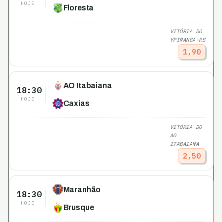
HOJE
Floresta
VITÓRIA DO
YPIRANGA-RS
1,90
AO Itabaiana
18:30
HOJE
Caxias
VITÓRIA DO
AO
ITABAIANA
2,50
Maranhão
18:30
HOJE
Brusque