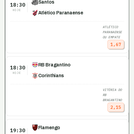
Santos
18:30
HOJE
Atlético Paranaense
ATLÉTICO
PARANAENSE
OU EMPATE
1,67
RB Bragantino
18:30
HOJE
Corinthians
VITÓRIA DO
RB
BRAGANTINO
2,15
Flamengo
19:30