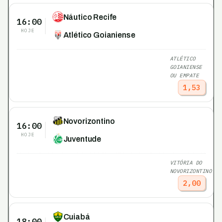
Náutico Recife
16:00
HOJE
Atlético Goianiense
ATLÉTICO
GOIANIENSE
OU EMPATE
1,53
Novorizontino
16:00
HOJE
Juventude
VITÓRIA DO
NOVORIZONTINO
2,00
Cuiabá
18:00