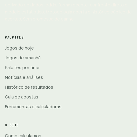
derivado de dados: odds, forma recente, confronto direto e
modelo estatístico. Metodologia aberta e histórico público de
acertos. Sem promessa de ganho.
PALPITES
Jogos de hoje
Jogos de amanhã
Palpites por time
Notícias e análises
Histórico de resultados
Guia de apostas
Ferramentas e calculadoras
O SITE
Como calculamos