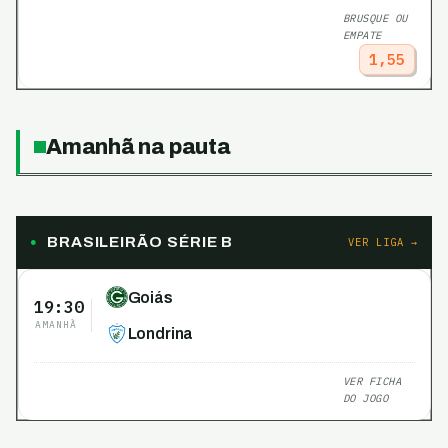
BRUSQUE OU
EMPATE
1,55
Amanhã na pauta
BRASILEIRÃO SÉRIE B
VER LIGA →
Goiás
19:30
AMANHÃ
Londrina
VER FICHA
DO JOGO